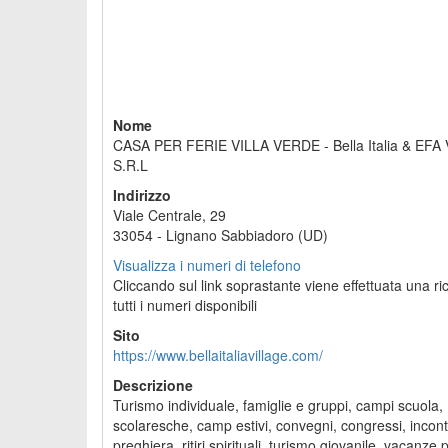
Nome
CASA PER FERIE VILLA VERDE - Bella Italia & EFA V
S.R.L
Indirizzo
Viale Centrale, 29
33054 - Lignano Sabbiadoro (UD)
Visualizza i numeri di telefono
Cliccando sul link soprastante viene effettuata una ri
tutti i numeri disponibili
Sito
https://www.bellaitaliavillage.com/
Descrizione
Turismo individuale, famiglie e gruppi, campi scuola,
scolaresche, camp estivi, convegni, congressi, incontr
preghiera, ritiri spirituali, turismo giovanile, vacanze 