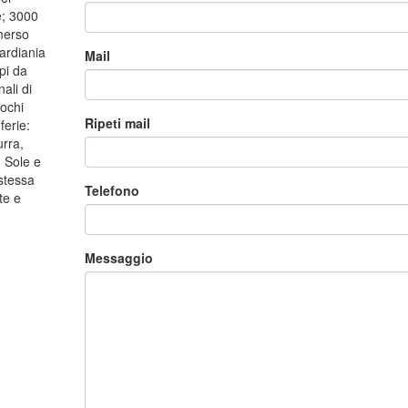
ve; 3000
mmerso
ardiania
Mail
pi da
nali di
iochi
Ripeti mail
ferie:
urra,
 Sole e
 stessa
Telefono
te e
Messaggio