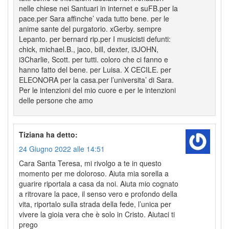
nelle chiese nei Santuari in internet e suFB.per la
pace.per Sara affinche’ vada tutto bene. per le
anime sante del purgatorio. xGerby. sempre
Lepanto. per bernard rip.per I musicisti defunti:
chick, michael.B., jaco, bill, dexter, i3JOHN,
i3Charlie, Scott. per tutti. coloro che ci fanno e
hanno fatto del bene. per Luisa. X CECILE. per
ELEONORA per la casa.per l’universita’ di Sara.
Per le intenzioni del mio cuore e per le intenzioni
delle persone che amo
Tiziana
ha detto:
24 Giugno 2022 alle 14:51
Cara Santa Teresa, mi rivolgo a te in questo
momento per me doloroso. Aiuta mia sorella a
guarire riportala a casa da noi. Aiuta mio cognato
a ritrovare la pace, il senso vero e profondo della
vita, riportalo sulla strada della fede, l’unica per
vivere la gioia vera che è solo in Cristo. Aiutaci ti
prego