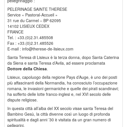
pellegrinaggio :
PELERINAGE SAINTE THERESE
Service « Pastoral-Accueil »
31 rue du Carmel – BP 62095
14102 LISIEUX CEDEX
FRANCE
Tel. : +33.(0)2.31.485508
Fax : +33.(0)2.31.485526
E-mail : info@therese-de-lisieux.com
Santa Teresa di Lisieux è la terza donna, dopo Santa Caterina
da Siena e santa Teresa d’Avila, ad essere proclamata
Dottore della Chiesa
.
Lisieux, capoluogo della regione Pays d’Auge, è uno dei posti
più affascinanti della Normandia, ha conosciuto l’occupazione
romana, le invasioni germaniche e quelle dei pirati scandinavi;
ha sofferto delle lotte franco-inglesi e, nel XVI secolo delle
dispute religiose.
In questa città all’alba del XX secolo visse santa Teresa del
Bambino Gesù, la città divenne così un luogo di profonda
spiritualità e dagli anni ’30 è visitata da un gran numero di
pellegrini.