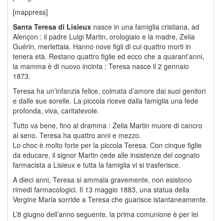
[mappress]
Santa Teresa di Lisieux
nasce in una famiglia cristiana, ad
Alençon : il padre Luigi Martin, orologiaio e la madre, Zelia
Guérin, merlettaia. Hanno nove figli di cui quattro morti in
tenera età. Restano quattro figlie ed ecco che a quarant’anni,
la mamma è di nuovo incinta : Teresa nasce il 2 gennaio
1873.
Teresa ha un’infanzia felice, colmata d’amore dai suoi genitori
e dalle sue sorelle. La piccola riceve dalla famiglia una fede
profonda, viva, caritatevole.
Tutto va bene, fino al dramma : Zelia Martin muore di cancro
al seno. Teresa ha quattro anni e mezzo.
Lo choc è molto forte per la piccola Teresa. Con cinque figlie
da educare, il signor Martin cede alle insistenze del cognato
farmacista a Lisieux e tutta la famiglia vi si trasferisce.
A dieci anni, Teresa si ammala gravemente, non esistono
rimedi farmacologici. Il 13 maggio 1883, una statua della
Vergine Maria sorride a Teresa che guarisce istantaneamente.
L’8 giugno dell’anno seguente, la prima comunione è per lei