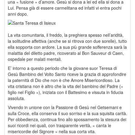
una « fusione » d’amore. Gesù si dona a lei ed ella si dona a
Lui. Pensa già di essere carmelitana ed infatti vi entra pochi
anni dopo.
La vita comunitaria, il freddo, la preghiera spesso nell’aridità,
la solitudine affettiva (anche se si ritrova con due sorelle), tutto
ella sopporta con ardore. La sua più grande sofferenza sarà la
malattia del diletto padre, ricoverato al Bon Sauveur di Caen,
ospedale per malati mentali.
E’ intorno a questo periodo che la giovane suor Teresa di
Gesù Bambino del Volto Santo riceve la grazia di approfondire
la paternità di Dio che non è che Amore Misericordioso. La
vita cristiana non è altro che la vita del bambino del Padre («
figlio nel Figlio »), iniziata con il Battesimo e vissuta in fiducia
assoluta.
Vivendo in unione con la Passione di Gesù nel Getsemani e
sulla Croce, ella conserva il suo sorriso e la sua squisita carità.
Per obbedienza, continua fino allo spossamento la stesura dei
suoi ricordi nei quali, con trasparente verità, « canta le
misericordie del Signore » nella sua corta vita.