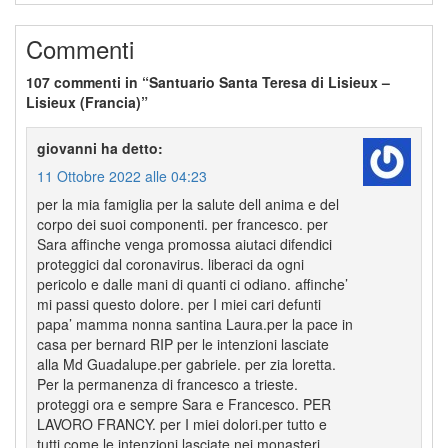
Commenti
107 commenti in “Santuario Santa Teresa di Lisieux –
Lisieux (Francia)”
giovanni
ha detto:
11 Ottobre 2022 alle 04:23
per la mia famiglia per la salute dell anima e del
corpo dei suoi componenti. per francesco. per
Sara affinche venga promossa aiutaci difendici
proteggici dal coronavirus. liberaci da ogni
pericolo e dalle mani di quanti ci odiano. affinche’
mi passi questo dolore. per I miei cari defunti
papa’ mamma nonna santina Laura.per la pace in
casa per bernard RIP per le intenzioni lasciate
alla Md Guadalupe.per gabriele. per zia loretta.
Per la permanenza di francesco a trieste.
proteggi ora e sempre Sara e Francesco. PER
LAVORO FRANCY. per I miei dolori.per tutto e
tutti come le intenzioni lasciate nei monasteri