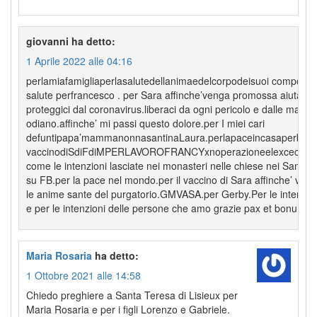
giovanni
ha detto:
1 Aprile 2022 alle 04:16
perlamiafamigliaperlasalutedellanimaedelcorpodeisuoi component
salute perfrancesco . per Sara affinche’venga promossa aiutaci d
proteggici dal coronavirus.liberaci da ogni pericolo e dalle mani di
odiano.affinche’ mi passi questo dolore.per I miei cari
defuntipapa’mammanonnasantinaLaura.perlapaceincasaperberna
vaccinodiSdiFdiMPERLAVOROFRANCYxnoperazioneelexcecile per 
come le intenzioni lasciate nei monasteri nelle chiese nei Santuari
su FB.per la pace nel mondo.per il vaccino di Sara affinche’ vada
le anime sante del purgatorio.GMVASA.per Gerby.Per le intenzio
e per le intenzioni delle persone che amo grazie pax et bonum
Maria Rosaria
ha detto:
1 Ottobre 2021 alle 14:58
Chiedo preghiere a Santa Teresa di Lisieux per
Maria Rosaria e per i figli Lorenzo e Gabriele.