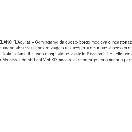
LANO (L’Aquila) – Cominciamo da questo borgo medievale incastonato
ntagne abruzzesi il nostro viaggio alla scoperta dei musei diocesani de
nisola italiana. Il museo è ospitato nel castello Piccolomini, e nelle undi
 Marsica e databili dal V al XIX secolo, oltre ad argenteria sacra e par