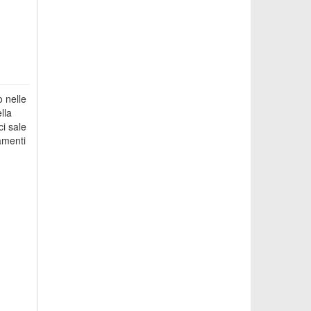
 nelle
lla
ci sale
amenti