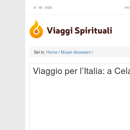
8 - 08 - 2026
HO
Sei in:
Home
/
Musei diocesani
/
Viaggio per l’Italia: a C