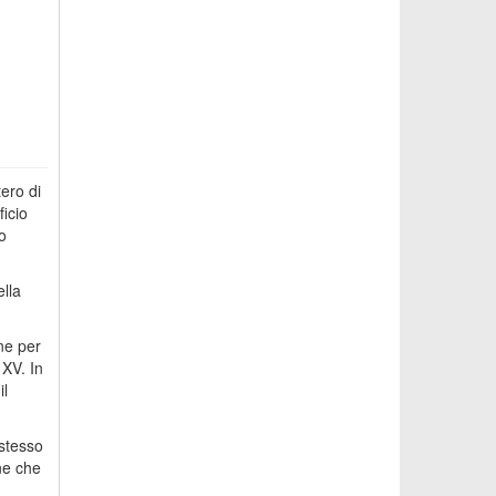
ero di
ficio
o
ella
ne per
 XV. In
il
 stesso
ne che