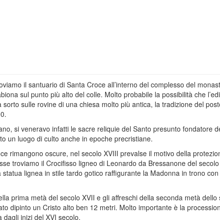
oviamo il santuario di Santa Croce all’interno del complesso del monast
biona sul punto più alto del colle. Molto probabile la possibilità che l’edi
a sorto sulle rovine di una chiesa molto più antica, la tradizione del post
00.
ano, si veneravo infatti le sacre reliquie del Santo presunto fondatore d
tato un luogo di culto anche in epoche precristiane.
roce rimangono oscure, nel secolo XVIII prevalse il motivo della protezio
teresse troviamo il Crocifisso ligneo di Leonardo da Bressanone del secolo
tatua lignea in stile tardo gotico raffigurante la Madonna in trono con 
i della prima metà del secolo XVII e gli affreschi della seconda metà dello
ato dipinto un Cristo alto ben 12 metri. Molto importante è la processio
 dagli inizi del XVI secolo.