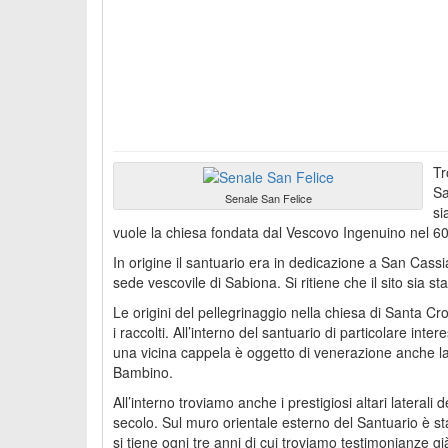
Tr
Sa
Senale San Felice
si
vuole la chiesa fondata dal Vescovo Ingenuino nel 6
In origine il santuario era in dedicazione a San Cassi
sede vescovile di Sabiona. Si ritiene che il sito sia s
Le origini del pellegrinaggio nella chiesa di Santa C
i raccolti. All’interno del santuario di particolare in
una vicina cappela è oggetto di venerazione anche la s
Bambino.
All’interno troviamo anche i prestigiosi altari lateral
secolo. Sul muro orientale esterno del Santuario è st
si tiene ogni tre anni di cui troviamo testimonianze già