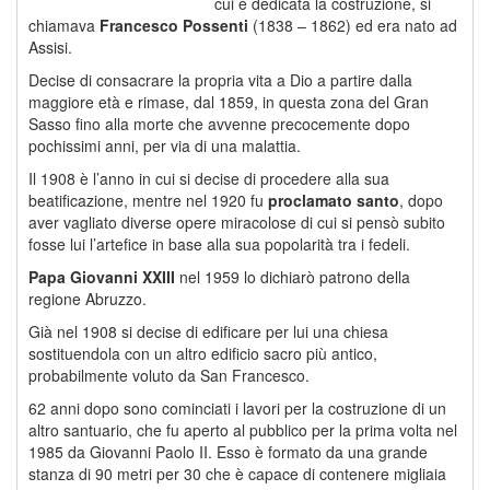
cui è dedicata la costruzione, si
chiamava
Francesco Possenti
(1838 – 1862) ed era nato ad
Assisi.
Decise di consacrare la propria vita a Dio a partire dalla
maggiore età e rimase, dal 1859, in questa zona del Gran
Sasso fino alla morte che avvenne precocemente dopo
pochissimi anni, per via di una malattia.
Il 1908 è l’anno in cui si decise di procedere alla sua
beatificazione, mentre nel 1920 fu
proclamato santo
, dopo
aver vagliato diverse opere miracolose di cui si pensò subito
fosse lui l’artefice in base alla sua popolarità tra i fedeli.
Papa Giovanni XXIII
nel 1959 lo dichiarò patrono della
regione Abruzzo.
Già nel 1908 si decise di edificare per lui una chiesa
sostituendola con un altro edificio sacro più antico,
probabilmente voluto da San Francesco.
62 anni dopo sono cominciati i lavori per la costruzione di un
altro santuario, che fu aperto al pubblico per la prima volta nel
1985 da Giovanni Paolo II. Esso è formato da una grande
stanza di 90 metri per 30 che è capace di contenere migliaia