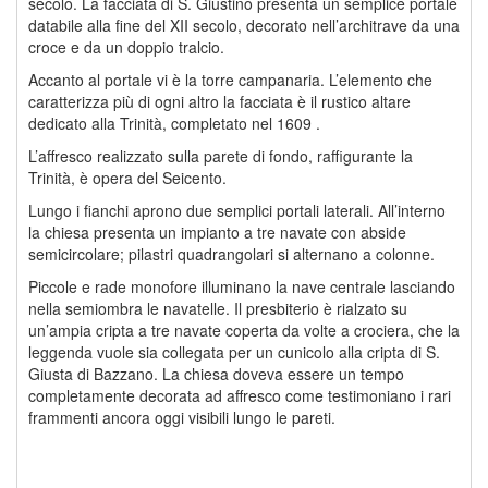
secolo. La facciata di S. Giustino presenta un semplice portale
databile alla fine del XII secolo, decorato nell’architrave da una
croce e da un doppio tralcio.
Accanto al portale vi è la torre campanaria. L’elemento che
caratterizza più di ogni altro la facciata è il rustico altare
dedicato alla Trinità, completato nel 1609 .
L’affresco realizzato sulla parete di fondo, raffigurante la
Trinità, è opera del Seicento.
Lungo i fianchi aprono due semplici portali laterali. All’interno
la chiesa presenta un impianto a tre navate con abside
semicircolare; pilastri quadrangolari si alternano a colonne.
Piccole e rade monofore illuminano la nave centrale lasciando
nella semiombra le navatelle. Il presbiterio è rialzato su
un’ampia cripta a tre navate coperta da volte a crociera, che la
leggenda vuole sia collegata per un cunicolo alla cripta di S.
Giusta di Bazzano. La chiesa doveva essere un tempo
completamente decorata ad affresco come testimoniano i rari
frammenti ancora oggi visibili lungo le pareti.