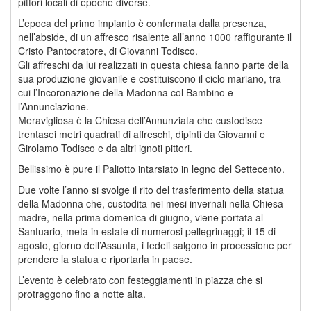
pittori locali di epoche diverse.
L’epoca del primo impianto è confermata dalla presenza,
nell’abside, di un affresco risalente all’anno 1000 raffigurante il
Cristo Pantocratore
, di
Giovanni Todisco.
Gli affreschi da lui realizzati in questa chiesa fanno parte della
sua produzione giovanile e costituiscono il ciclo mariano, tra
cui l’Incoronazione della Madonna col Bambino e
l’Annunciazione.
Meravigliosa è la Chiesa dell’Annunziata che custodisce
trentasei metri quadrati di affreschi, dipinti da Giovanni e
Girolamo Todisco e da altri ignoti pittori.
Bellissimo è pure il Paliotto intarsiato in legno del Settecento.
Due volte l’anno si svolge il rito del trasferimento della statua
della Madonna che, custodita nei mesi invernali nella Chiesa
madre, nella prima domenica di giugno, viene portata al
Santuario, meta in estate di numerosi pellegrinaggi; il 15 di
agosto, giorno dell’Assunta, i fedeli salgono in processione per
prendere la statua e riportarla in paese.
L’evento è celebrato con festeggiamenti in piazza che si
protraggono fino a notte alta.