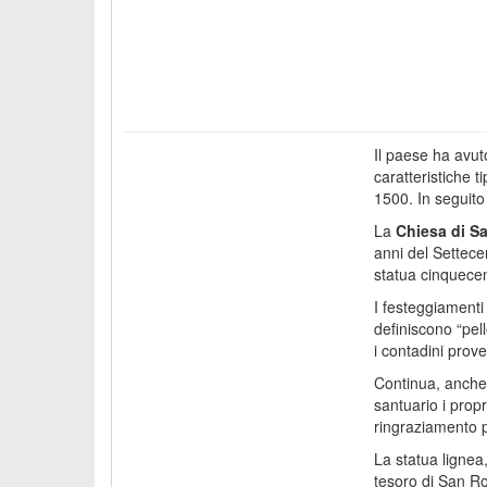
Il paese ha avut
caratteristiche t
1500. In seguito
La
Chiesa di S
anni del Settecen
statua cinquece
I festeggiamenti 
definiscono “pell
i contadini prove
Continua, anche 
santuario i prop
ringraziamento p
La statua lignea,
tesoro di San R