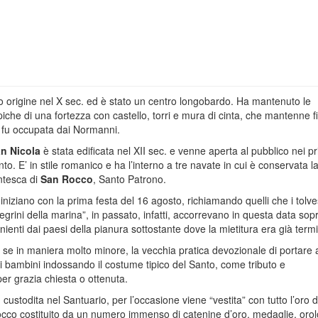
o origine nel X sec. ed è stato un centro longobardo. Ha mantenuto le
ipiche di una fortezza con castello, torri e mura di cinta, che mantenne f
 fu occupata dai Normanni.
an Nicola
è stata edificata nel XII sec. e venne aperta al pubblico nei pr
to. E’ in stile romanico e ha l’interno a tre navate in cui è conservata l
ntesca di
San Rocco
, Santo Patrono.
iniziano con la prima festa del 16 agosto, richiamando quelli che i tolve
egrini della marina”, in passato, infatti, accorrevano in questa data sopr
nienti dai paesi della pianura sottostante dove la mietitura era già term
se in maniera molto minore, la vecchia pratica devozionale di portare 
ri bambini indossando il costume tipico del Santo, come tributo e
er grazia chiesta o ottenuta.
 custodita nel Santuario, per l’occasione viene “vestita” con tutto l’oro d
occo
costituito da un numero immenso di catenine d’oro, medaglie, orol