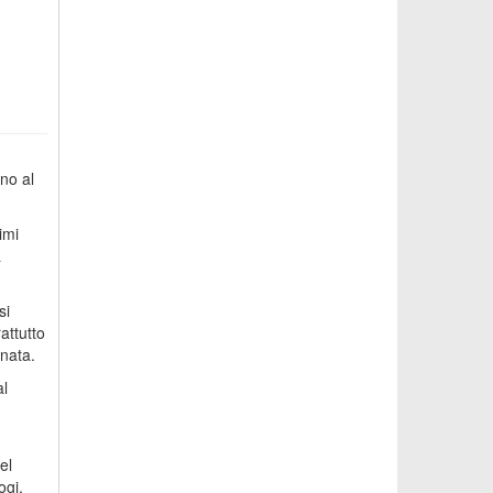
ino al
imi
a
si
attutto
inata.
al
el
ogi,