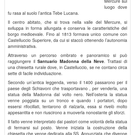
Mercure sul
luogo dove
fu rasa al suolo l’antica Tebe Lucana.
Il centro abitato, che si trova nella valle del Mercure, si
sviluppa in forma allungata e conserva le caratteristiche del
borgo medioevale. Fino al 1813 formava unico comune con
Castelluccio Superiore, da cui si staccò ottenendo l’autonomia
amministrativa.
Attraverso un percorso ombrato e panoramico si può
raggiungere il
Santuario Madonna della Neve
. Trattasi di
una chiesetta rurale dove, in Castelluccio, se ne contano circa
sette di facile individuazione.
Secondo un’antica leggenda, verso il 1400 passarono per il
paese degli Schiavoni che trasportavano , per venderla, una
statua della Madonna dal volto nero. Nell’osteria la statua
venne poggiata su un tronco e quando i portatori, dopo
essersi rifocillati, tentarono di rialzarla, essa si rivelò molto
appesantita e non riuscirono a muoverla nonostante gli sforzi.
Il fatto venne interpretato dai pastori come volontà della statua
di fermarsi sul posto. Venne iniziata la costruzione della
chiesetta che venne dedicata alla SS. Annunziata che divenne