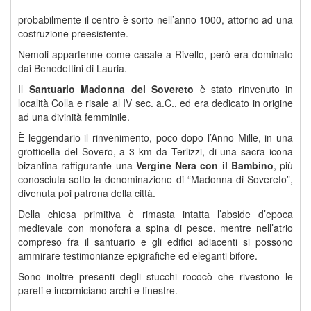
probabilmente il centro è sorto nell’anno 1000, attorno ad una
costruzione preesistente.
Nemoli appartenne come casale a Rivello, però era dominato
dai Benedettini di Lauria.
Il
Santuario Madonna del Sovereto
è stato rinvenuto in
località Colla e risale al IV sec. a.C., ed era dedicato in origine
ad una divinità femminile.
È leggendario il rinvenimento, poco dopo l’Anno Mille, in una
grotticella del Sovero, a 3 km da Terlizzi, di una sacra icona
bizantina raffigurante una
Vergine Nera con il Bambino
, più
conosciuta sotto la denominazione di “Madonna di Sovereto”,
divenuta poi patrona della città.
Della chiesa primitiva è rimasta intatta l’abside d’epoca
medievale con monofora a spina di pesce, mentre nell’atrio
compreso fra il santuario e gli edifici adiacenti si possono
ammirare testimonianze epigrafiche ed eleganti bifore.
Sono inoltre presenti degli stucchi rococò che rivestono le
pareti e incorniciano archi e finestre.