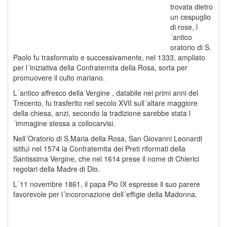
trovata dietro
un cespuglio
di rose, l
´antico
oratorio di S.
Paolo fu trasformato e successivamente, nel 1333, ampliato
per l´iniziativa della Confraternita della Rosa, sorta per
promuovere il culto mariano.
L´antico affresco della Vergine , databile nei primi anni del
Trecento, fu trasferito nel secolo XVII sull´altare maggiore
della chiesa, anzi, secondo la tradizione sarebbe stata l
´immagine stessa a collocarvisi.
Nell´Oratorio di S.Maria della Rosa, San Giovanni Leonardi
istituì nel 1574 la Confraternita dei Preti riformati della
Santissima Vergine, che nel 1614 prese il nome di Chierici
regolari della Madre di Dio.
L´11 novembre 1861, il papa Pio IX espresse il suo parere
favorevole per l´incoronazione dell´effigie della Madonna.