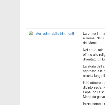
La prima imma
a Roma. Nel XI
dei Monti.
Nel 1828, tale
offrirlo alle r
diventato un l
La storia dell
espresse alla m
nicchia lungo i
Il 20 ottobre d
dipinto esclam
Papa Pio IX ser
Maria da giov
Inizialmente i