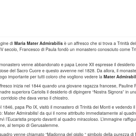
gine di
Maria Mater Admirabilis
è un affresco che si trova a Trinità de
V secolo, Francesco di Paula fondò un monastero conosciuto come Tri
 monastero venne abbandonato e papa Leone XII espresse il desiderio 
eligiose del Sacro Cuore e questo avvenne nel 1828. Da allora, il monast
uogo importante per tutti coloro che vogliono vedere la
Mater Admirabil
’affresco inizia nel 1844 quando una giovane ragazza francese, Pauline
adre superiora Cariolis il desiderio di dipingere “Nostra Signora” in un
l corridoio che dava verso il chiostro.
el 1846, papa Pio IX, visitò il monastero di Trinità dei Monti e vedendo il
ò: Mater Admirabilis! da qui il nome attribuito immediatamente al quadr
vì l’Eucaristia proprio davanti al quadro miracoloso. L’immagine raffigu
ane, al tempio di Gerusalemme.
l quadro venne chiamato “Madonna del giglio “ simbolo della purezza di