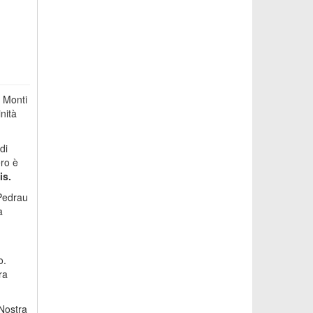
i Monti
nità
di
ero è
is.
 Pedrau
a
o.
ra
 Nostra