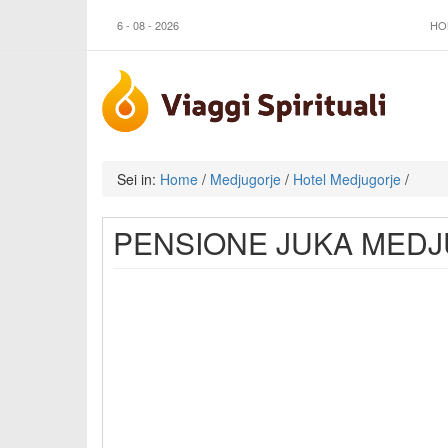
6 - 08 - 2026
HO
Sei in:
Home
/
Medjugorje
/
Hotel Medjugorje
/
PENSIONE JUKA MED