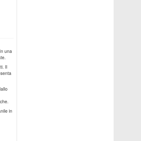
n
In una
te.
. Il
esenta
allo
iche.
nile in