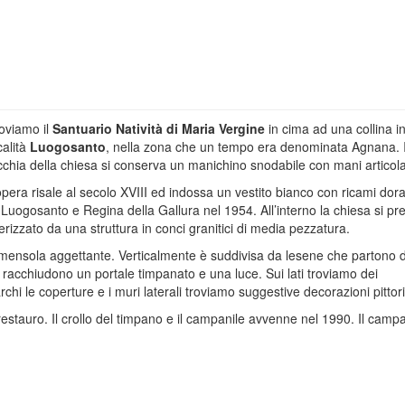
oviamo il
Santuario Natività di Maria Vergine
in cima ad una collina i
calità
Luogosanto
, nella zona che un tempo era denominata Agnana. 
cchia della chiesa si conserva un manichino snodabile con mani articola
opera risale al secolo XVIII ed indossa un vestito bianco con ricami dorati
uogosanto e Regina della Gallura nel 1954. All’interno la chiesa si pr
terizzato da una struttura in conci granitici di media pezzatura.
una mensola aggettante. Verticalmente è suddivisa da lesene che partono d
e racchiudono un portale timpanato e una luce. Sui lati troviamo dei
tarchi le coperture e i muri laterali troviamo suggestive decorazioni pittor
estauro. Il crollo del timpano e il campanile avvenne nel 1990. Il campa