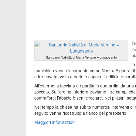
Tr
lo
ni
Santuario Natività di Maria Vergine – Luogosanto
L’
manichino venne incoronato come Nostra Signora di L
a tre navate, volta a botte e cupola. L’edificio è carat
All’esterno la facciata è ripartita in due ordini da 
zoccolo. Sull’ordine inferiore troviamo i tre campi ch
contrafforti; l’abside è semicircolare. Nei pilastri, sot
Nel tempo la chiesa ha subito numerosi interventi di r
seguito venne ricostruito a fianco del presbiterio.
Maggiori informazioni